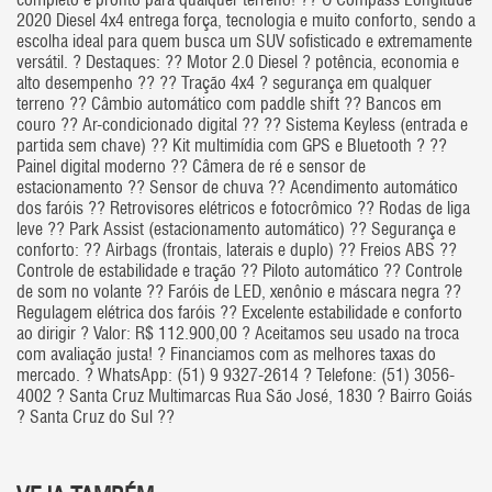
completo e pronto para qualquer terreno! ?? O Compass Longitude
2020 Diesel 4x4 entrega força, tecnologia e muito conforto, sendo a
escolha ideal para quem busca um SUV sofisticado e extremamente
versátil. ? Destaques: ?? Motor 2.0 Diesel ? potência, economia e
alto desempenho ?? ?? Tração 4x4 ? segurança em qualquer
terreno ?? Câmbio automático com paddle shift ?? Bancos em
couro ?? Ar-condicionado digital ?? ?? Sistema Keyless (entrada e
partida sem chave) ?? Kit multimídia com GPS e Bluetooth ? ??
Painel digital moderno ?? Câmera de ré e sensor de
estacionamento ?? Sensor de chuva ?? Acendimento automático
dos faróis ?? Retrovisores elétricos e fotocrômico ?? Rodas de liga
leve ?? Park Assist (estacionamento automático) ?? Segurança e
conforto: ?? Airbags (frontais, laterais e duplo) ?? Freios ABS ??
Controle de estabilidade e tração ?? Piloto automático ?? Controle
de som no volante ?? Faróis de LED, xenônio e máscara negra ??
Regulagem elétrica dos faróis ?? Excelente estabilidade e conforto
ao dirigir ? Valor: R$ 112.900,00 ? Aceitamos seu usado na troca
com avaliação justa! ? Financiamos com as melhores taxas do
mercado. ? WhatsApp: (51) 9 9327-2614 ? Telefone: (51) 3056-
4002 ? Santa Cruz Multimarcas Rua São José, 1830 ? Bairro Goiás
? Santa Cruz do Sul ??