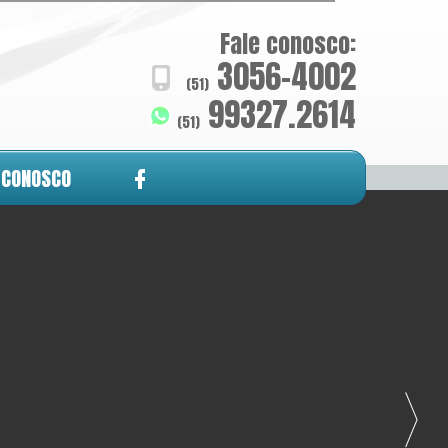
Fale conosco:
3056-4002
(51)
99327.2614
(51)
 CONOSCO