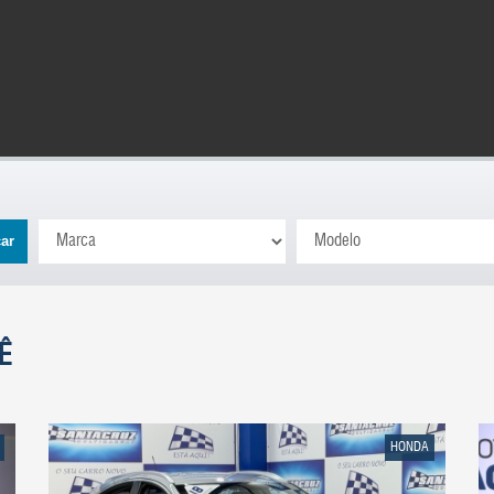
ar
Ê
HONDA